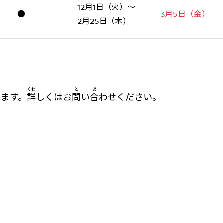
12月1日（火）～
●
3月5日（金）
2月25日（木）
くわ
と
あ
います。
詳
しくはお
問
い
合
わせください。