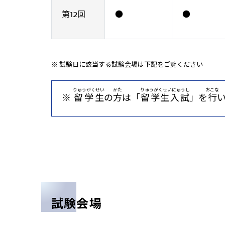
第12回
●
●
試験日に該当する試験会場は下記をご覧ください
りゅうがくせい
かた
りゅうがくせいにゅうし
おこな
※
留学生
の
方
は「
留学生入試
」を
行
試験会場