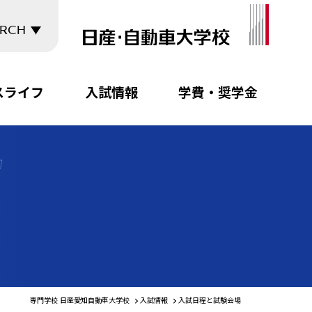
ARCH
スライフ
入試情報
学費・奨学金
専門学校 日産愛知自動車大学校
入試情報
入試日程と試験会場